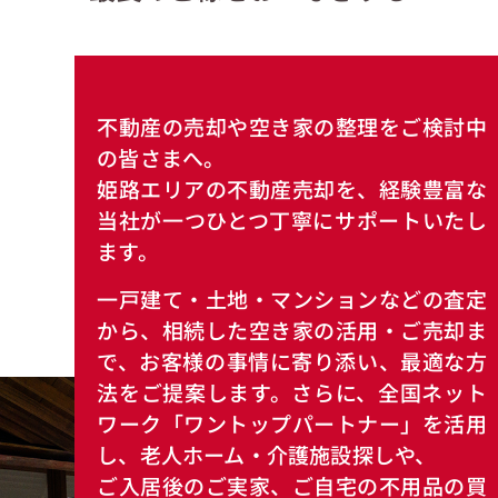
不動産の売却や空き家の整理をご検討中
の皆さまへ。
姫路エリアの不動産売却を、経験豊富な
当社が一つひとつ丁寧にサポートいたし
ます。
一戸建て・土地・マンションなどの査定
から、相続した空き家の活用・ご売却ま
で、お客様の事情に寄り添い、最適な方
法をご提案します。さらに、全国ネット
ワーク「ワントップパートナー」を活用
し、老人ホーム・介護施設探しや、
ご入居後のご実家、ご自宅の不用品の買